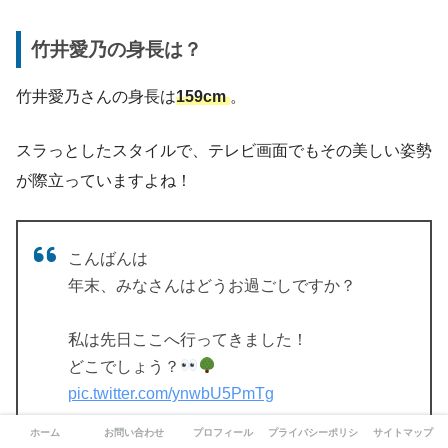
竹井愛乃の身長は？
竹井愛乃さんの身長は
159cm
。
スラっとしたスタイルで、テレビ画面でもその美しい姿勢
が際立っていますよね！
こんばんは
年末、みなさんはどうお過ごしですか？
私は先日ここへ行ってきました！
どこでしょう？
pic.twitter.com/ynwbU5PmTg
— 竹井愛乃 STVアナウンサー (@aino_arara)
ホーム
お問い合わせ
プロフィール
プライバシーポリシー
サイトマップ