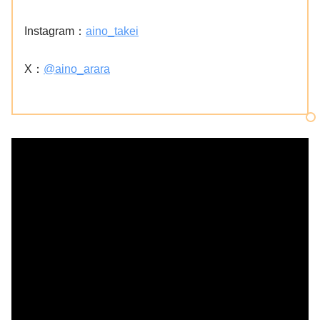
Instagram：
aino_takei
X：
@aino_arara